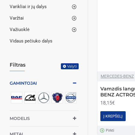
Varikliai ir jų dalys
Varžtai
Važiuoklė
Vidaus pečiuko dalys
Filtras
Valyti
MERCEDES-BENZ
GAMINTOJAI
Vamzdis lang
BENZ ACTROS (
18,15€
Į KREPŠELĮ
MODELIS
Pirkti
METAI