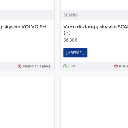
SCANIA
ų skysčio VOLVO FH
Vamzdis langų skysčio SCA
( - )
36,30€
Į KREPŠELĮ
Klausti apie prekę
Pirkti
Klaus