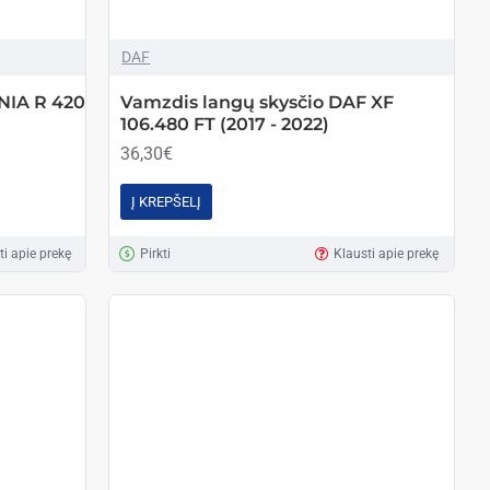
DAF
NIA R 420
Vamzdis langų skysčio DAF XF
106.480 FT (2017 - 2022)
36,30€
Į KREPŠELĮ
ti apie prekę
Pirkti
Klausti apie prekę