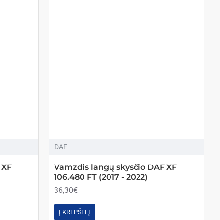
DAF
 XF
Vamzdis langų skysčio DAF XF
106.480 FT (2017 - 2022)
36,30€
Į KREPŠELĮ