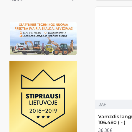
DAF
Vamzdis lang
106.480 ( - )
36,30€