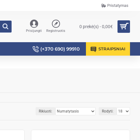
Pristatymas
0 prekė(s) - 0,00€
Prisijungti
Registruotis
(+370 690) 99910
STRAIPSNIAI
Rikiuoti:
Rodyti: