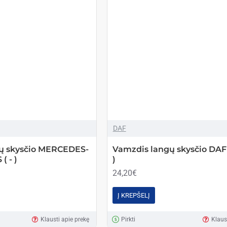
DAF
ų skysčio MERCEDES-
Vamzdis langų skysčio DAF X
 - )
)
24,20€
Į KREPŠELĮ
Klausti apie prekę
Pirkti
Klaus