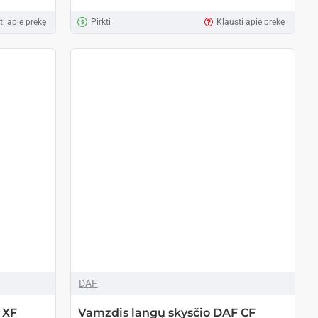
ti apie prekę
Pirkti
Klausti apie prekę
DAF
 XF
Vamzdis langų skysčio DAF CF