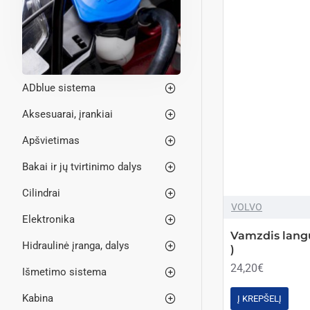
ADblue sistema
Aksesuarai, įrankiai
Apšvietimas
Bakai ir jų tvirtinimo dalys
Cilindrai
VOLVO
Elektronika
Vamzdis langų
Hidraulinė įranga, dalys
)
24,20€
Išmetimo sistema
Kabina
Į KREPŠELĮ