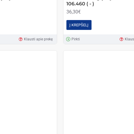
106.460 ( - )
36,30€
Į KREPŠELĮ
Klausti apie prekę
Pirkti
Klaus