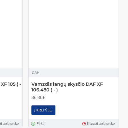
DAF
F 105 ( -
Vamzdis langų skysčio DAF XF
106.480 ( - )
36,30€
Į KREPŠELĮ
ti apie prekę
Pirkti
Klausti apie prekę