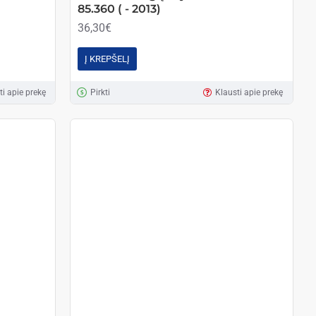
85.360 ( - 2013)
36,30€
Į KREPŠELĮ
ti apie prekę
Pirkti
Klausti apie prekę