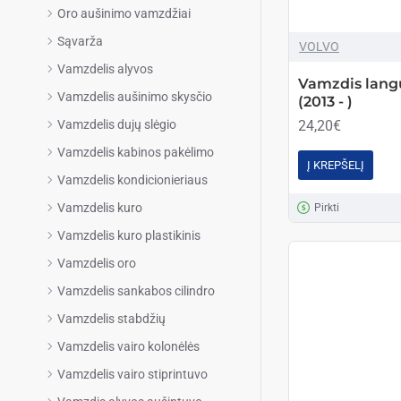
Oro aušinimo vamzdžiai
Sąvarža
VOLVO
Vamzdelis alyvos
Vamzdis lang
Vamzdelis aušinimo skysčio
(2013 - )
24,20€
Vamzdelis dujų slėgio
Vamzdelis kabinos pakėlimo
Į KREPŠELĮ
Vamzdelis kondicionieriaus
Vamzdelis kuro
Pirkti
Vamzdelis kuro plastikinis
Vamzdelis oro
Vamzdelis sankabos cilindro
Vamzdelis stabdžių
Vamzdelis vairo kolonėlės
Vamzdelis vairo stiprintuvo