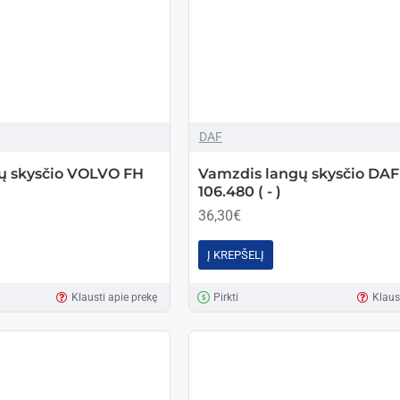
DAF
ų skysčio VOLVO FH
Vamzdis langų skysčio DAF
106.480 ( - )
36,30€
Į KREPŠELĮ
Klausti apie prekę
Pirkti
Klaus