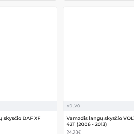
VOLVO
ų skysčio DAF XF
Vamzdis langų skysčio VO
42T (2006 - 2013)
24,20€