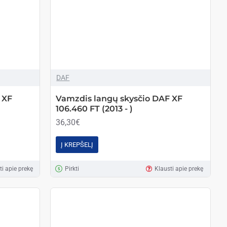
DAF
 XF
Vamzdis langų skysčio DAF XF
106.460 FT (2013 - )
36,30€
Į KREPŠELĮ
ti apie prekę
Pirkti
Klausti apie prekę