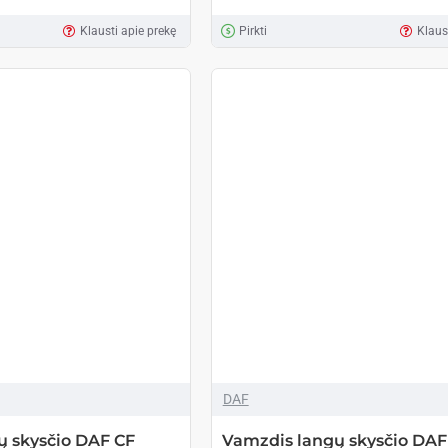
Klausti apie prekę
Pirkti
Klaus
DAF
ų skysčio DAF CF
Vamzdis langų skysčio DAF