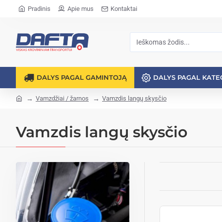
Pradinis
Apie mus
Kontaktai
DALYS PAGAL GAMINTOJĄ
DALYS PAGAL KATE
Vamzdžiai / žarnos
Vamzdis langų skysčio
Vamzdis langų skysčio