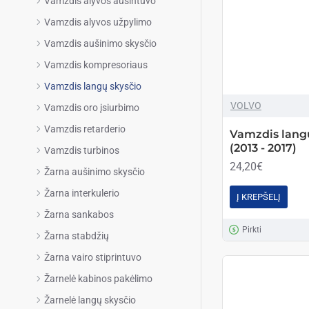
Vamzdis alyvos aušintuvo
Vamzdis alyvos užpylimo
Vamzdis aušinimo skysčio
Vamzdis kompresoriaus
Vamzdis langų skysčio
VOLVO
Vamzdis oro įsiurbimo
Vamzdis retarderio
Vamzdis lang
(2013 - 2017)
Vamzdis turbinos
24,20€
Žarna aušinimo skysčio
Žarna interkulerio
Į KREPŠELĮ
Žarna sankabos
Pirkti
Žarna stabdžių
Žarna vairo stiprintuvo
Žarnelė kabinos pakėlimo
Žarnelė langų skysčio