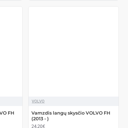
VOLVO
LVO FH
Vamzdis langų skysčio VOLVO FH
(2013 - )
24,20€