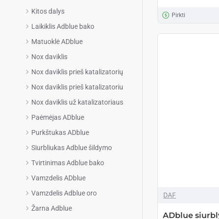
Kitos dalys
Pirkti
Laikiklis Adblue bako
Matuoklė ADblue
Nox daviklis
Nox daviklis prieš katalizatorių
Nox daviklis prieš katalizatoriu
Nox daviklis už katalizatoriaus
Paėmėjas ADblue
Purkštukas ADblue
Siurbliukas Adblue šildymo
Tvirtinimas Adblue bako
Vamzdelis ADblue
Vamzdelis Adblue oro
DAF
Žarna Adblue
ADblue siurbl