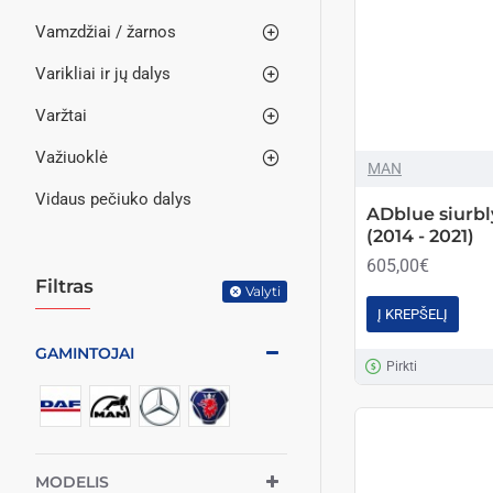
Vamzdžiai / žarnos
Varikliai ir jų dalys
Varžtai
Važiuoklė
MAN
Vidaus pečiuko dalys
ADblue siurb
(2014 - 2021)
605,00€
Filtras
Valyti
Į KREPŠELĮ
GAMINTOJAI
Pirkti
MODELIS