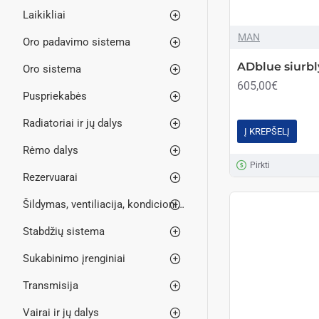
Laikikliai
MAN
Oro padavimo sistema
ADblue siurbl
Oro sistema
605,00€
Puspriekabės
Radiatoriai ir jų dalys
Į KREPŠELĮ
Rėmo dalys
Pirkti
Rezervuarai
Šildymas, ventiliacija, kondicionieriai
Stabdžių sistema
Sukabinimo įrenginiai
Transmisija
Vairai ir jų dalys