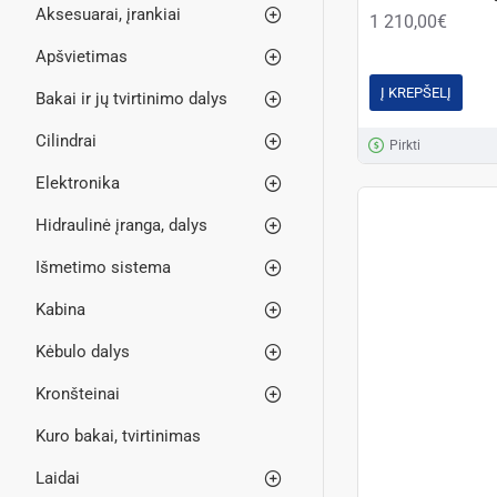
Aksesuarai, įrankiai
1 210,00€
Apšvietimas
Į KREPŠELĮ
Bakai ir jų tvirtinimo dalys
Cilindrai
Pirkti
Elektronika
Hidraulinė įranga, dalys
Išmetimo sistema
Kabina
Kėbulo dalys
Kronšteinai
Kuro bakai, tvirtinimas
Laidai