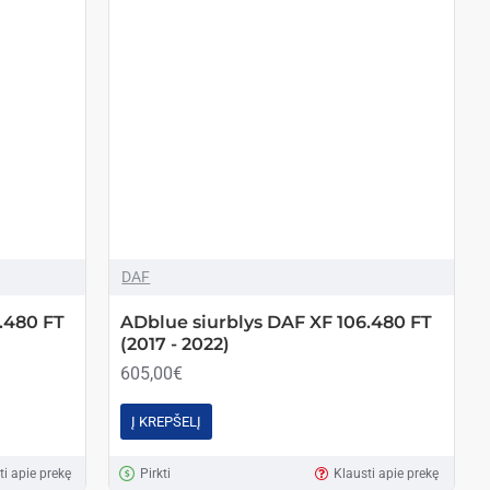
DAF
.480 FT
ADblue siurblys DAF XF 106.480 FT
(2017 - 2022)
605,00€
Į KREPŠELĮ
ti apie prekę
Pirkti
Klausti apie prekę