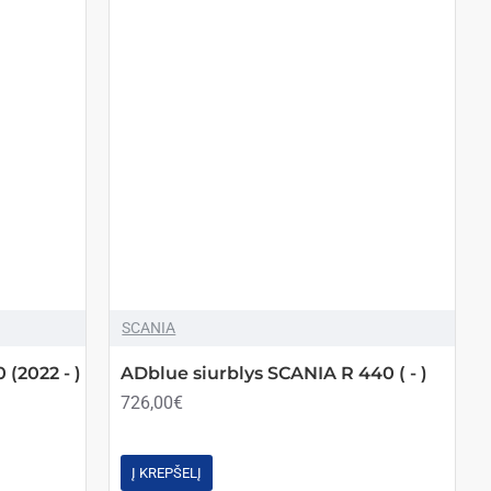
SCANIA
(2022 - )
ADblue siurblys SCANIA R 440 ( - )
726,00€
Į KREPŠELĮ