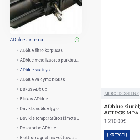
ADblue sistema
ADblue filtro korpusas
ADblue metalizuotas purkštuko vamzdelis
ADblue siurblys
ADblue valdymo blokas
Bakas ADblue
MERCEDES-BENZ
Blokas ADblue
ADblue siur
Daviklis adblue lygio
ACTROS MP4 ( 
Daviklis temperatūros išmetamųjų dujų
1 210,00€
Dozatorius ADblue
Į KREPŠELĮ
Elektromagnetinis vožtuvas Adblue