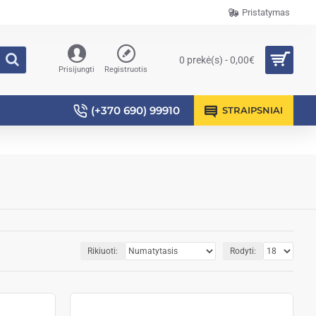
Pristatymas
0 prekė(s) - 0,00€
Prisijungti
Registruotis
(+370 690) 99910
STRAIPSNIAI
Rikiuoti:
Rodyti: