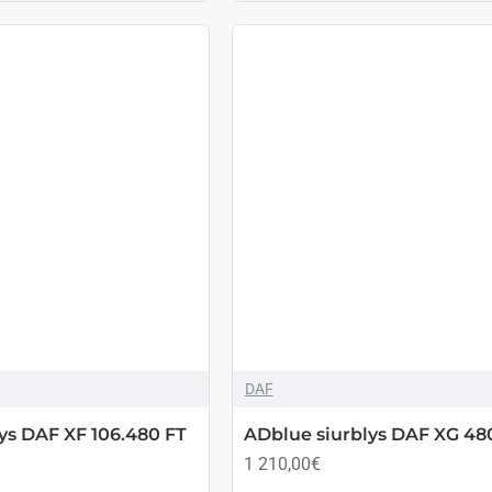
DAF
ys DAF XF 106.480 FT
ADblue siurblys DAF XG 480 
1 210,00€