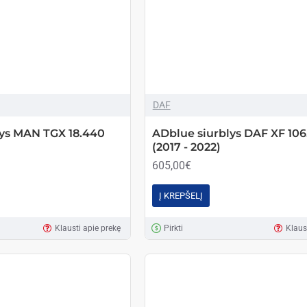
DAF
lys MAN TGX 18.440
ADblue siurblys DAF XF 106
(2017 - 2022)
605,00€
Į KREPŠELĮ
Klausti apie prekę
Pirkti
Klaus