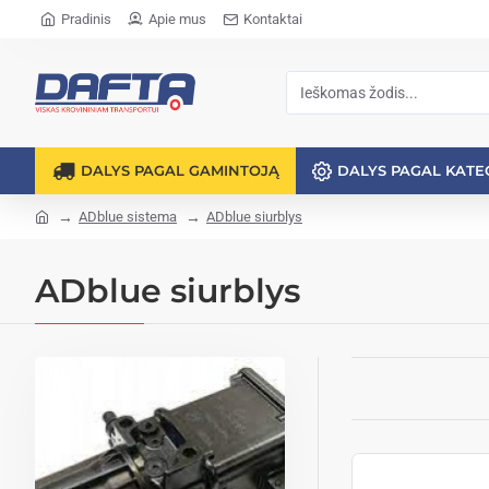
Pradinis
Apie mus
Kontaktai
DALYS PAGAL GAMINTOJĄ
DALYS PAGAL KATE
ADblue sistema
ADblue siurblys
ADblue siurblys