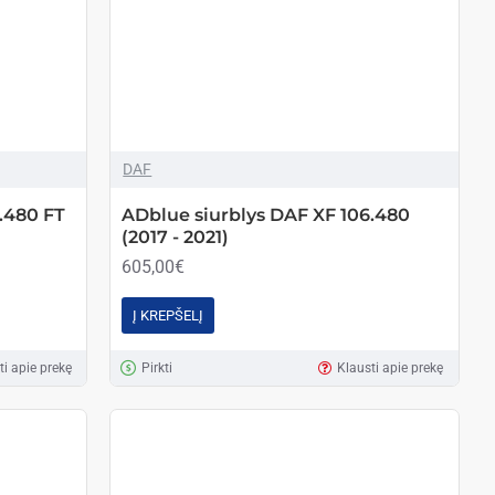
DAF
.480 FT
ADblue siurblys DAF XF 106.480
(2017 - 2021)
605,00€
Į KREPŠELĮ
ti apie prekę
Pirkti
Klausti apie prekę