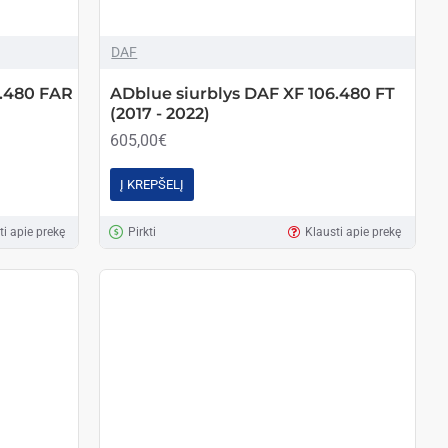
DAF
6.480 FAR
ADblue siurblys DAF XF 106.480 FT
(2017 - 2022)
605,00€
Į KREPŠELĮ
ti apie prekę
Pirkti
Klausti apie prekę