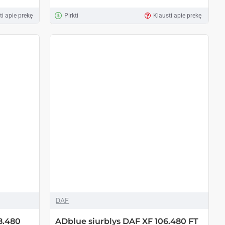
ti apie prekę
Pirkti
Klausti apie prekę
DAF
8.480
ADblue siurblys DAF XF 106.480 FT