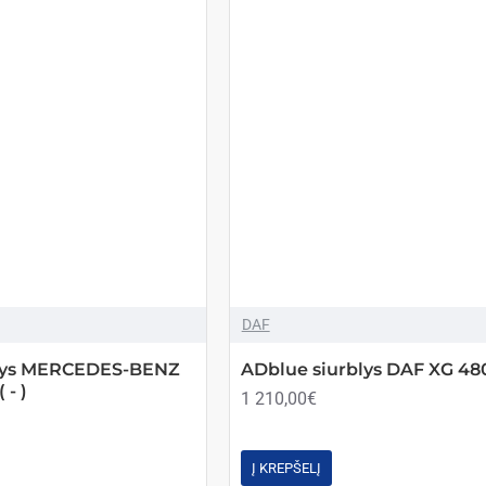
DAF
blys MERCEDES-BENZ
ADblue siurblys DAF XG 480 
- )
1 210,00€
Į KREPŠELĮ