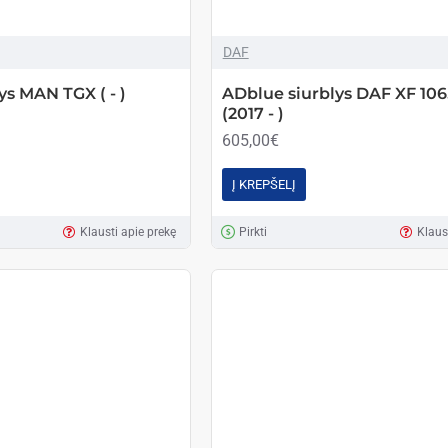
DAF
ys MAN TGX ( - )
ADblue siurblys DAF XF 10
(2017 - )
605,00€
Į KREPŠELĮ
Klausti apie prekę
Pirkti
Klaus