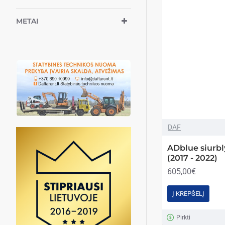
METAI
DAF
ADblue siurbl
(2017 - 2022)
605,00€
Į KREPŠELĮ
Pirkti