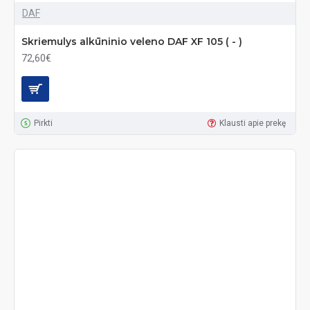
DAF
Skriemulys alkūninio veleno DAF XF 105 ( - )
72,60€
Pirkti
Klausti apie prekę