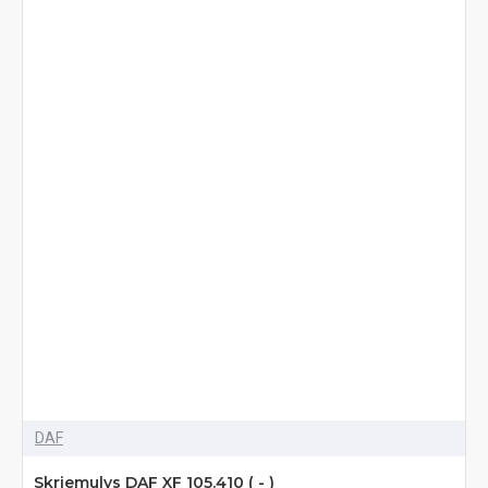
DAF
Skriemulys DAF XF 105.410 ( - )