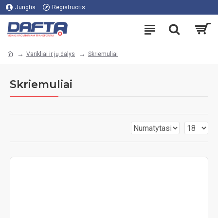
Jungtis
Registruotis
Varikliai ir jų dalys
Skriemuliai
Skriemuliai