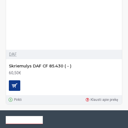
DAF
Skriemulys DAF CF 85.430 ( - )
60,50€
Pirkti
Klausti apie prekę
NESENIAI ŽIŪRĖTI
ŽIŪRIMIAUSI
NAUJAUSI