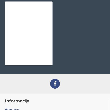
Aušintuvas alyvos DAF XF 105 (2006 - 2013)
181,50€
Informacija
Apie mus